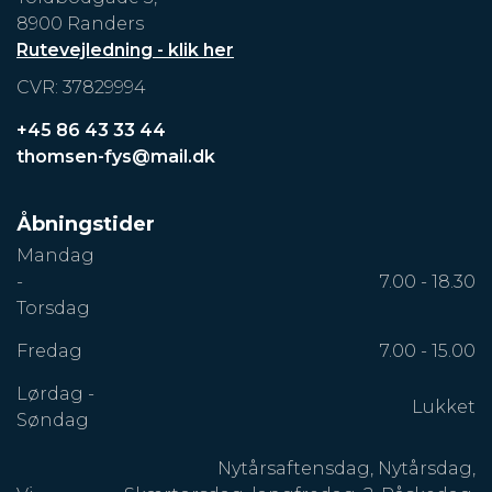
8900 Randers
Rutevejledning - klik her
CVR: 37829994
+45 86 43 33 44
thomsen-fys@mail.dk
Åbningstider
Mandag
-
7.00 - 18.30
Torsdag
Fredag
7.00 - 15.00
Lørdag -
Lukket
Søndag
Nytårsaftensdag, Nytårsdag,