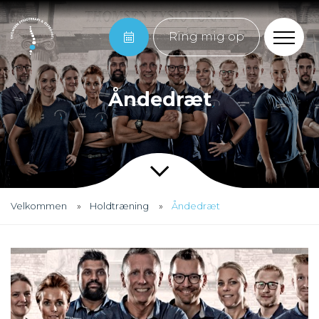
Ring mig op
Åndedræt
Velkommen
Holdtræning
Åndedræt