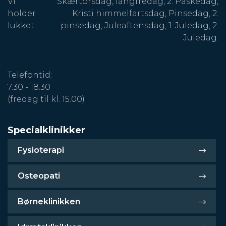
Vi
Skærtorsdag, langfredag, 2. Påskedag,
holder
Kristi himmelfartsdag, Pinsedag, 2.
lukket
pinsedag, Juleaftensdag, 1. Juledag, 2.
Juledag.
Telefontid:
7.30 - 18.30
(fredag til kl. 15.00)
Specialklinikker
Fysioterapi
Osteopati
Børneklinikken