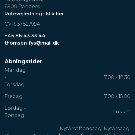
8900 Randers
Rutevejledning - klik her
CVR: 37829994
+45 86 43 33 44
thomsen-fys@mail.dk
Åbningstider
Mandag
-
7.00 - 18.30
Torsdag
Fredag
7.00 - 15.00
Lørdag -
Lukket
Søndag
Nytårsaftensdag, Nytårsdag,