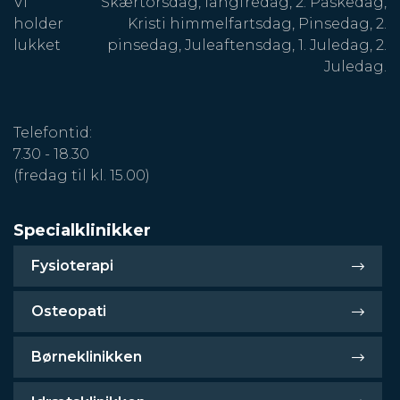
Vi
Skærtorsdag, langfredag, 2. Påskedag,
holder
Kristi himmelfartsdag, Pinsedag, 2.
lukket
pinsedag, Juleaftensdag, 1. Juledag, 2.
Juledag.
Telefontid:
7.30 - 18.30
(fredag til kl. 15.00)
Specialklinikker
Fysioterapi
Osteopati
Børneklinikken