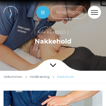
Ring mig op
NAKKEHOLD
Nakkehold
Velkommen
Holdtræning
Nakkehold