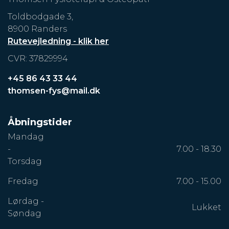
Toldbodgade 3,
8900 Randers
Rutevejledning - klik her
CVR: 37829994
+45 86 43 33 44
thomsen-fys@mail.dk
Åbningstider
Mandag
-
7.00 - 18.30
Torsdag
Fredag
7.00 - 15.00
Lørdag -
Lukket
Søndag