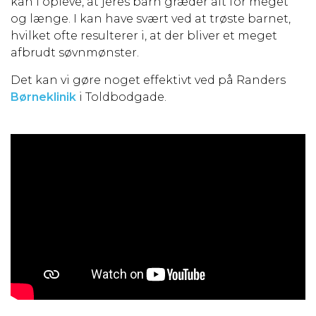
kan I opleve, at jeres barn græder alt for meget
og længe. I kan have svært ved at trøste barnet,
hvilket ofte resulterer i, at der bliver et meget
afbrudt søvnmønster.
Det kan vi gøre noget effektivt ved på Randers
Børneklinik
i Toldbodgade.