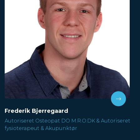
Frederik Bjerregaard
Autoriseret Osteopat DO M.R.O.DK & Autoriseret
fysioterapeut & Akupunktør