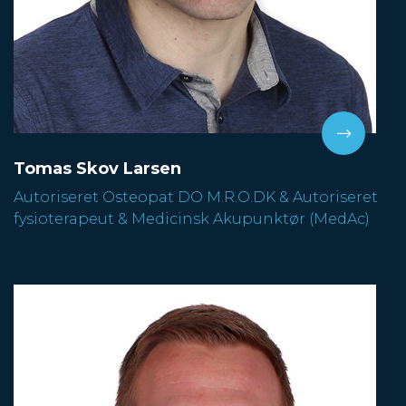
Tomas Skov Larsen
Autoriseret Osteopat DO M.R.O.DK & Autoriseret
fysioterapeut & Medicinsk Akupunktør (MedAc)