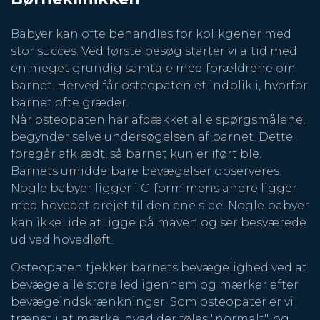
Babyer kan ofte behandles for kolikgener med
stor succes. Ved første besøg starter vi altid med
en meget grundig samtale med forældrene om
barnet. Herved får osteopaten et indblik i, hvorfor
barnet ofte græder.
Når osteopaten har afdækket alle spørgsmålene,
begynder selve undersøgelsen af barnet. Dette
foregår afklædt, så barnet kun er iført ble.
Barnets umiddelbare bevægelser observeres.
Nogle babyer ligger i C-form mens andre ligger
med hovedet drejet til den ene side. Nogle babyer
kan ikke lide at ligge på maven og ser besværede
ud ved hovedløft.
Osteopaten tjekker barnets bevægelighed ved at
bevæge alle store led igennem og mærker efter
bevægeindskrænkninger. Som osteopater er vi
trænet i at mærke, hvad der føles "normalt", og