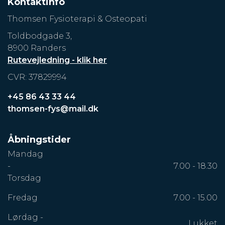
Kontaktinfo
Thomsen Fysioterapi & Osteopati
Toldbodgade 3,
8900 Randers
Rutevejledning - klik her
CVR: 37829994
+45 86 43 33 44
thomsen-fys@mail.dk
Åbningstider
Mandag
-
7.00 - 18.30
Torsdag
Fredag
7.00 - 15.00
Lørdag -
Lukket