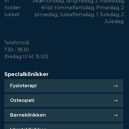
Vi
Skærtorsdag, langfredag, 2. Påskedag,
holder
Kristi himmelfartsdag, Pinsedag, 2.
lukket
pinsedag, Juleaftensdag, 1. Juledag, 2.
Juledag.
Telefontid:
7.30 - 18.30
(fredag til kl. 15.00)
Specialklinikker
Fysioterapi
Osteopati
Børneklinikken