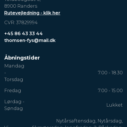
8900 Randers
Rutevejledning - klik her
CVR: 37829994
+45 86 43 33 44
thomsen-fys@mail.dk
Åbningstider
Mandag
-
7.00 - 18.30
Torsdag
Fredag
7.00 - 15.00
Lørdag -
Lukket
Søndag
Nytårsaftensdag, Nytårsdag,