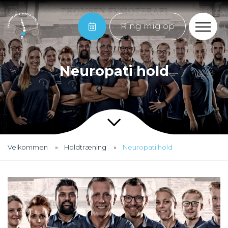
Ring mig op
Neuropati hold
Velkommen
Holdtræning
Neuropati hold