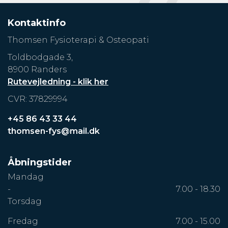
Kontaktinfo
Thomsen Fysioterapi & Osteopati
Toldbodgade 3,
8900 Randers
Rutevejledning - klik her
CVR: 37829994
+45 86 43 33 44
thomsen-fys@mail.dk
Åbningstider
Mandag
-
7.00 - 18.30
Torsdag
Fredag
7.00 - 15.00