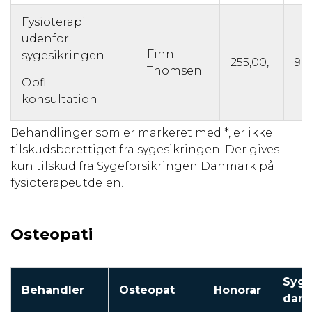
Fysioterapi
udenfor
Finn
sygesikringen
255,00,-
90,
Thomsen
Opfl.
konsultation
Behandlinger som er markeret med *, er ikke
tilskudsberettiget fra sygesikringen. Der gives
kun tilskud fra Sygeforsikringen Danmark på
fysioterapeutdelen.
Osteopati
Syge
Behandler
Osteopat
Honorar
dan