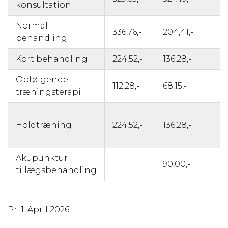
konsultation
Normal
336,76,-
204,41,-
behandling
Kort behandling
224,52,-
136,28,-
Opfølgende
112,28,-
68,15,-
træningsterapi
Holdtræning
224,52,-
136,28,-
Akupunktur
90,00,-
tillægsbehandling
Pr. 1. April 2026