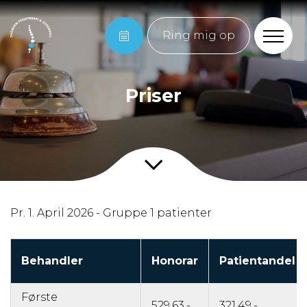
Ring mig op
Priser
Pr. 1. April 2026 - Gruppe 1 patienter
Behandler
Honorar
Patientandel
Første
529,63,-
321,49,-