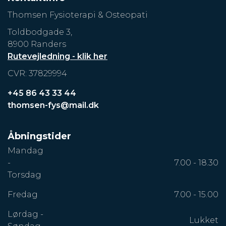
Thomsen Fysioterapi & Osteopati
Toldbodgade 3,
8900 Randers
Rutevejledning - klik her
CVR: 37829994
+45 86 43 33 44
thomsen-fys@mail.dk
Åbningstider
Mandag
-
7.00 - 18.30
Torsdag
Fredag
7.00 - 15.00
Lørdag -
Lukket