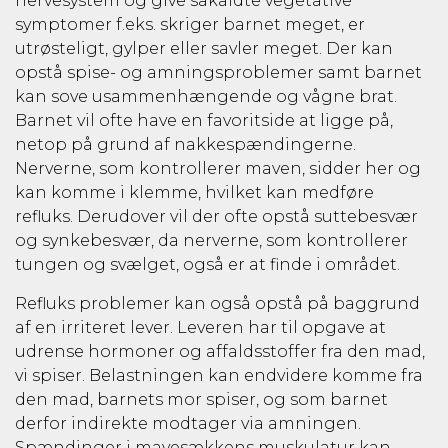
nervesystem og give såkaldte vegetative
symptomer f.eks. skriger barnet meget, er
utrøsteligt, gylper eller savler meget. Der kan
opstå spise- og amningsproblemer samt barnet
kan sove usammenhængende og vågne brat.
Barnet vil ofte have en favoritside at ligge på,
netop på grund af nakkespændingerne.
Nerverne, som kontrollerer maven, sidder her og
kan komme i klemme, hvilket kan medføre
refluks. Derudover vil der ofte opstå suttebesvær
og synkebesvær, da nerverne, som kontrollerer
tungen og svælget, også er at finde i området.
Refluks problemer kan også opstå på baggrund
af en irriteret lever. Leveren har til opgave at
udrense hormoner og affaldsstoffer fra den mad,
vi spiser. Belastningen kan endvidere komme fra
den mad, barnets mor spiser, og som barnet
derfor indirekte modtager via amningen.
Spændinger i mavesækkens muskulatur kan