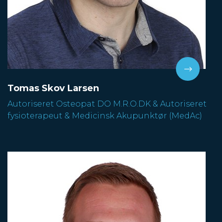
Tomas Skov Larsen
Autoriseret Osteopat DO M.R.O.DK & Autoriseret
fysioterapeut & Medicinsk Akupunktør (MedAc)