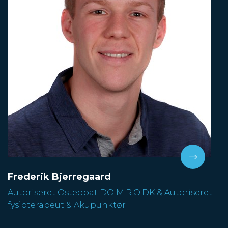
Frederik Bjerregaard
Autoriseret Osteopat DO M.R.O.DK & Autoriseret
fysioterapeut & Akupunktør