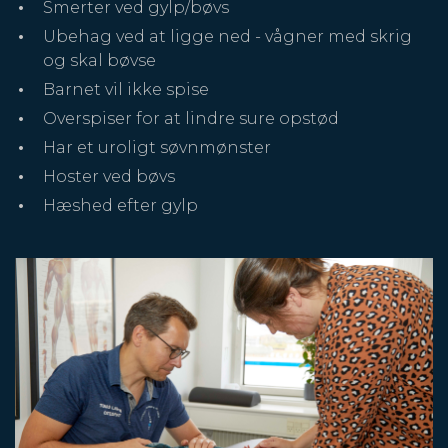
Smerter ved gylp/bøvs
Ubehag ved at ligge ned - vågner med skrig
og skal bøvse
Barnet vil ikke spise
Overspiser for at lindre sure opstød
Har et uroligt søvnmønster
Hoster ved bøvs
Hæshed efter gylp