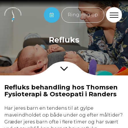
Ring mig op
Refluks
Refluks behandling hos Thomsen
Fysioterapi & Osteopati i Randers
Har jeres barn en tendens til at gylpe
maveindholdet op både under og efter måltider?
Græder jeres barn ofte i flere timer og har svært