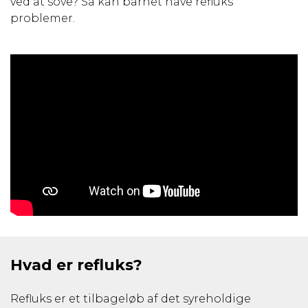
ved at sove? Så kan barnet have refluks
problemer.
Hvad er refluks?
Refluks er et tilbageløb af det syreholdige