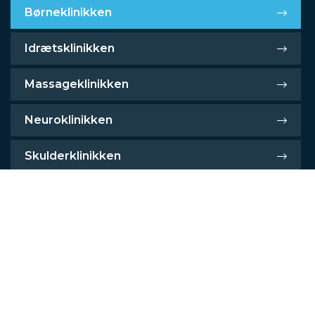
Børneklinikken
Idrætsklinikken
Massageklinikken
Neuroklinikken
Skulderklinikken
Holdtræning
Hovedpineklinikken
Thomsen Club Fitness
Akupunkturklinikken