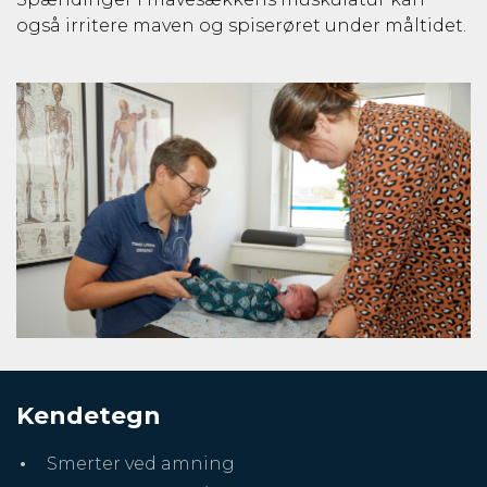
også irritere maven og spiserøret under måltidet.
Kendetegn
Smerter ved amning