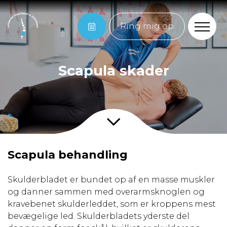
Ring mig op
Scapula skader
Scapula behandling
Skulderbladet er bundet op af en masse muskler
og danner sammen med overarmsknoglen og
kravebenet skulderleddet, som er kroppens mest
bevægelige led. Skulderbladets yderste del