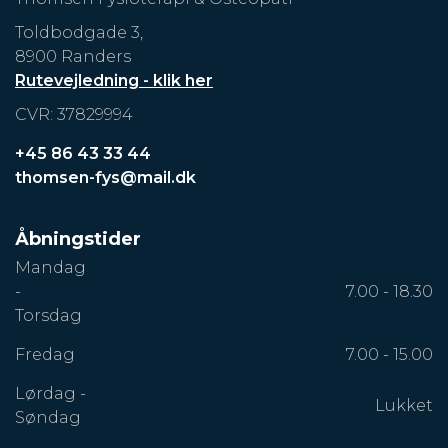
Toldbodgade 3,
8900 Randers
Rutevejledning - klik her
CVR: 37829994
+45 86 43 33 44
thomsen-fys@mail.dk
Åbningstider
Mandag
-
7.00 - 18.30
Torsdag
Fredag
7.00 - 15.00
Lørdag -
Lukket
Søndag