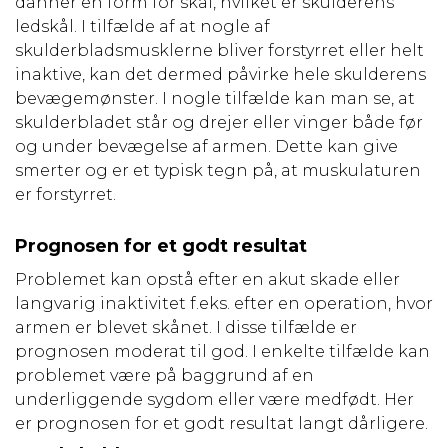
danner en form for skål, hvilket er skulderens
ledskål. I tilfælde af at nogle af
skulderbladsmusklerne bliver forstyrret eller helt
inaktive, kan det dermed påvirke hele skulderens
bevægemønster. I nogle tilfælde kan man se, at
skulderbladet står og drejer eller vinger både før
og under bevægelse af armen. Dette kan give
smerter og er et typisk tegn på, at muskulaturen
er forstyrret.
Prognosen for et godt resultat
Problemet kan opstå efter en akut skade eller
langvarig inaktivitet f.eks. efter en operation, hvor
armen er blevet skånet. I disse tilfælde er
prognosen moderat til god. I enkelte tilfælde kan
problemet være på baggrund af en
underliggende sygdom eller være medfødt. Her
er prognosen for et godt resultat langt dårligere.