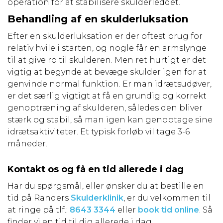
operation for at stabilisere skulderleddet.
Behandling af en skulderluksation
Efter en skulderluksation er der oftest brug for
relativ hvile i starten, og nogle får en armslynge
til at give ro til skulderen. Men ret hurtigt er det
vigtig at begynde at bevæge skulder igen for at
genvinde normal funktion. Er man idrætsudøver,
er det særlig vigtigt at få en grundig og korrekt
genoptræning af skulderen, således den bliver
stærk og stabil, så man igen kan genoptage sine
idrætsaktiviteter. Et typisk forløb vil tage 3-6
måneder.
Kontakt os og få en tid allerede i dag
Har du spørgsmål, eller ønsker du at bestille en
tid på Randers
Skulderklinik
, er du velkommen til
at ringe på tlf.:
8643 3344
eller
book tid online
. Så
finder vi en tid til dig allerede i dag