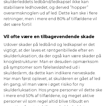
skulderleddets ledbånd/ledkapsel ikke kan
stabilisere ledhovedet, og derved ”hopper”
overarmsknoglen ud af led. Dette kan ske i flere
retninger, men i mere end 80% af tilfældene vil
det være fortil.
Vil ofte være en tilbagevendende skade
Udover skader på ledbånd og ledkapsel er det
vigtigt, at der laves et røntgenbillede efter en
skulderluksation, da der også kan være skader på
knoglestrukturer. Man er desuden opmærksom
på symptomer som følelsesløshed ud i
skulder/arm, da dette kan indikere nerveskade.
Har man først oplevet, at skulderen er gået af led
én gang, vil man være i øget risiko for ny
skulderluksation. Hos yngre personer vil dette ske
i mere end 50% af tilfældene, og meget aktive
personer vil som regel altid blive tilbudt en