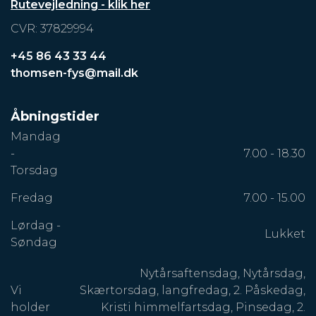
Rutevejledning - klik her
CVR: 37829994
+45 86 43 33 44
thomsen-fys@mail.dk
Åbningstider
Mandag
-
7.00 - 18.30
Torsdag
Fredag
7.00 - 15.00
Lørdag -
Lukket
Søndag
Nytårsaftensdag, Nytårsdag,
Vi
Skærtorsdag, langfredag, 2. Påskedag,
holder
Kristi himmelfartsdag, Pinsedag, 2.