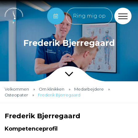
Ring mig op
Frederik Bjerregaard
Velkommen
Om klinikken
Medarbejdere
Osteopater
Frederik Bjerregaard
Frederik Bjerregaard
Kompetenceprofil