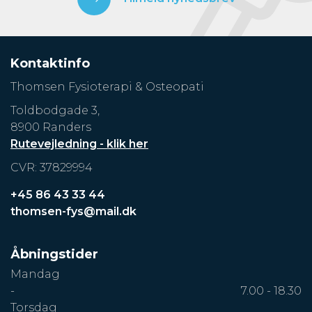
Kontaktinfo
Thomsen Fysioterapi & Osteopati
Toldbodgade 3,
8900 Randers
Rutevejledning - klik her
CVR: 37829994
+45 86 43 33 44
thomsen-fys@mail.dk
Åbningstider
Mandag
-
7.00 - 18.30
Torsdag