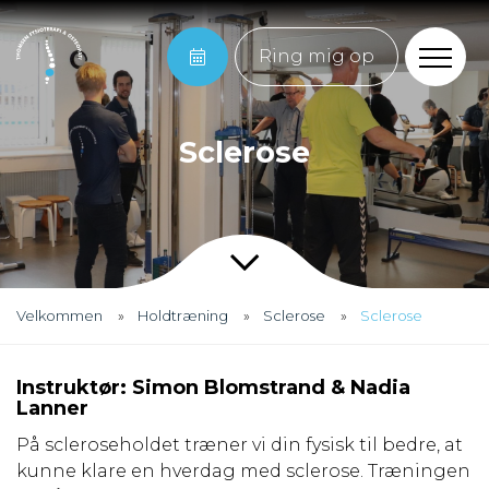
Ring mig op
Sclerose
Velkommen
Holdtræning
Sclerose
Sclerose
Instruktør: Simon Blomstrand & Nadia
Lanner
På scleroseholdet træner vi din fysisk til bedre, at
kunne klare en hverdag med sclerose. Træningen