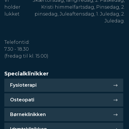
Vi
Skærtorsdag, langfredag, 2. Påskedag,
holder
Kristi himmelfartsdag, Pinsedag, 2.
lukket
pinsedag, Juleaftensdag, 1. Juledag, 2.
Juledag.
Telefontid:
7.30 - 18.30
(fredag til kl. 15.00)
Specialklinikker
Fysioterapi
Osteopati
Børneklinikken