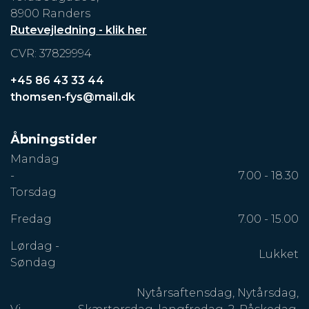
8900 Randers
Rutevejledning - klik her
CVR: 37829994
+45 86 43 33 44
thomsen-fys@mail.dk
Åbningstider
Mandag
-
7.00 - 18.30
Torsdag
Fredag
7.00 - 15.00
Lørdag -
Lukket
Søndag
Nytårsaftensdag, Nytårsdag,