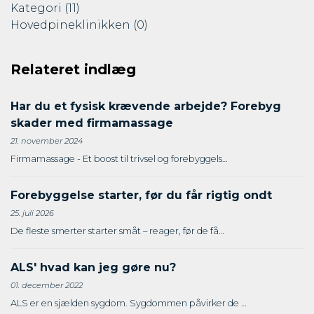
Kategori
(11)
Hovedpineklinikken
(0)
Relateret indlæg
Har du et fysisk krævende arbejde? Forebyg
skader med firmamassage
21. november 2024
Firmamassage - Et boost til trivsel og forebyggels…
Forebyggelse starter, før du får rigtig ondt
25. juli 2026
De fleste smerter starter småt – reager, før de få…
ALS' hvad kan jeg gøre nu?
01. december 2022
ALS er en sjælden sygdom. Sygdommen påvirker de …