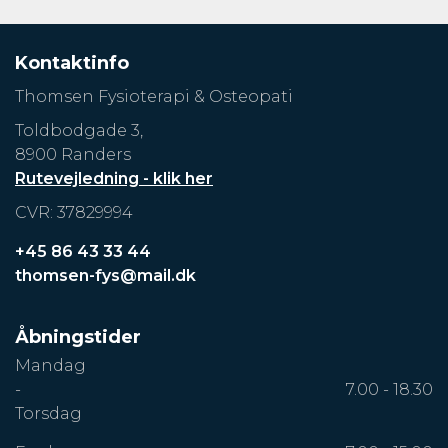
Kontaktinfo
Thomsen Fysioterapi & Osteopati
Toldbodgade 3,
8900 Randers
Rutevejledning - klik her
CVR: 37829994
+45 86 43 33 44
thomsen-fys@mail.dk
Åbningstider
Mandag
-
7.00 - 18.30
Torsdag