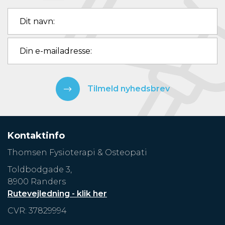
Tilmeld nyhedsbrev
Kontaktinfo
Thomsen Fysioterapi & Osteopati
Toldbodgade 3,
8900 Randers
Rutevejledning - klik her
CVR: 37829994