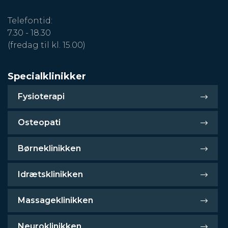
Telefontid:
7.30 - 18.30
(fredag til kl. 15.00)
Specialklinikker
Fysioterapi
Osteopati
Børneklinikken
Idrætsklinikken
Massageklinikken
Neuroklinikken