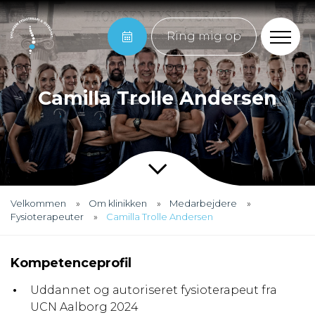
Ring mig op
Camilla Trolle Andersen
Velkommen
Om klinikken
Medarbejdere
Fysioterapeuter
Camilla Trolle Andersen
Kompetenceprofil
Uddannet og autoriseret fysioterapeut fra
UCN Aalborg 2024