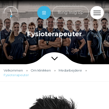
Ring mig op
Fysioterapeuter
Velkommen
Om klinikken
Medarbejdere
Fysioterapeuter