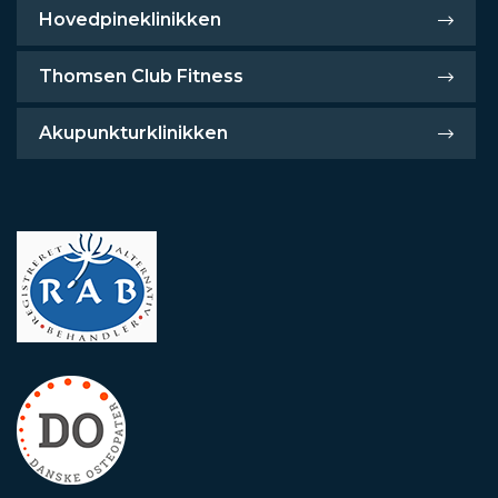
Ida Rytter
Autoriseret fysioterapeut
Kasper Markussen
Autoriseret Fysioterapeut