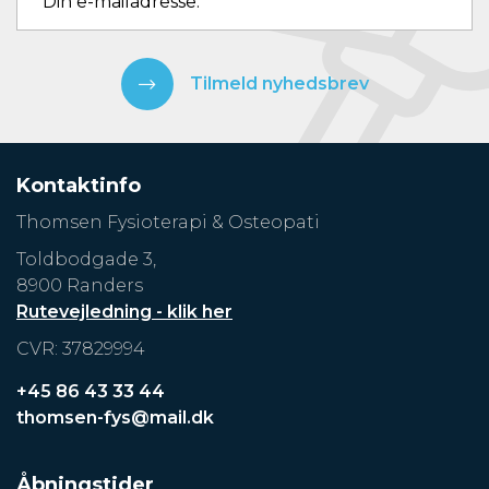
Tilmeld nyhedsbrev
Kontaktinfo
Thomsen Fysioterapi & Osteopati
Toldbodgade 3,
8900 Randers
Rutevejledning - klik her
CVR: 37829994
+45 86 43 33 44
thomsen-fys@mail.dk
Åbningstider