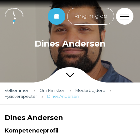
Ring mig op
Dines Andersen
Velkommen
Om klinikken
Medarbejdere
Fysioterapeuter
Dines Andersen
Dines Andersen
Kompetenceprofil