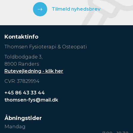
Tilmeld nyhedsbrev
Kontaktinfo
Thomsen Fysioterapi & Osteopati
Toldbodgade 3,
8900 Randers
Rutevejledning - klik her
CVR: 37829994
+45 86 43 33 44
thomsen-fys@mail.dk
Åbningstider
Mandag