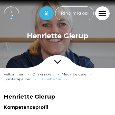
Ring mig op
Henriette Glerup
Velkommen
Om klinikken
Medarbejdere
Fysioterapeuter
Henriette Glerup
Henriette Glerup
Kompetenceprofil