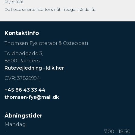
25. juli 2026
De fleste smerter starter småt – reager, før de få…
Kontaktinfo
Thomsen Fysioterapi & Osteopati
Toldbodgade 3,
8900 Randers
Rutevejledning - klik her
CVR: 37829994
+45 86 43 33 44
thomsen-fys@mail.dk
Åbningstider
Mandag
-
7.00 - 18.30