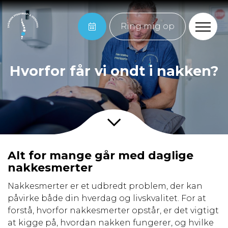
Ring mig op
Hvorfor får vi ondt i nakken?
Alt for mange går med daglige
nakkesmerter
Nakkesmerter er et udbredt problem, der kan
påvirke både din hverdag og livskvalitet. For at
forstå, hvorfor nakkesmerter opstår, er det vigtigt
at kigge på, hvordan nakken fungerer, og hvilke