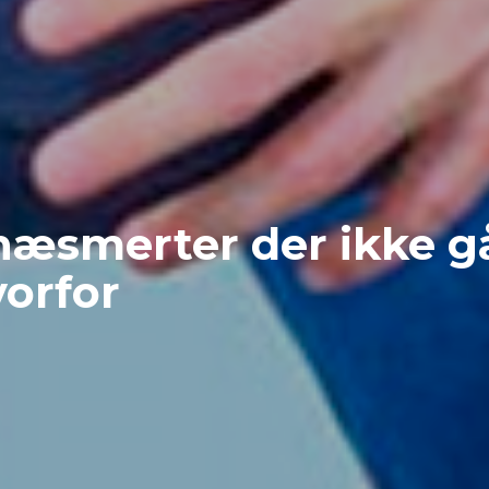
æsmerter der ikke g
orfor