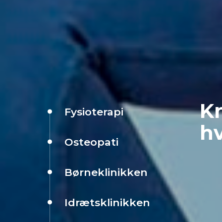
Kn
Fysioterapi
hv
Osteopati
Børneklinikken
Idrætsklinikken